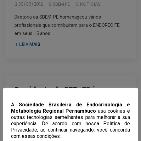
30/06/2012
SBEM PE
NOTÍCIAS
Diretoria da SBEM-PE homenageou vários
profissionais que contribuíram para o ENDORECIFE
em seus 15 anos
LEIA MAIS
Presidente da SBD-PE é
homenageada em livro
A
Sociedade Brasileira de Endocrinologia e
Metabologia Regional Pernambuco
usa cookies e
25/11/2011
SBEM PE
NOTÍCIAS
outras tecnologias semelhantes para melhorar a sua
experiência. De acordo com nossa Política de
Geísa Macedo é homenageada em livro
Privacidade, ao continuar navegando, você concorda
LEIA MAIS
com essas condições.