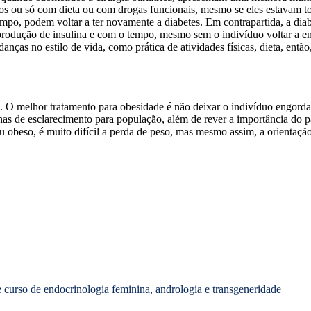
dos ou só com dieta ou com drogas funcionais, mesmo se eles estavam t
tempo, podem voltar a ter novamente a diabetes. Em contrapartida, a d
produção de insulina e com o tempo, mesmo sem o indivíduo voltar a en
nças no estilo de vida, como prática de atividades físicas, dieta, então
O melhor tratamento para obesidade é não deixar o indivíduo engordar.
has de esclarecimento para população, além de rever a importância do pa
 obeso, é muito difícil a perda de peso, mas mesmo assim, a orientaçã