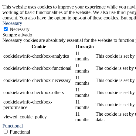
This website uses cookies to improve your experience while you navigat
working of basic functionalities of the website. We also use third-pa
consent. You also have the option to opt-out of these cookies. But op
Necessary
Necessary
Sempre ativado
Necessary cookies are absolutely essential for the website to function
Cookie
Duração
11
cookielawinfo-checkbox-analytics
This cookie is set b
months
11
cookielawinfo-checkbox-functional
The cookie is set by
months
11
cookielawinfo-checkbox-necessary
This cookie is set b
months
11
cookielawinfo-checkbox-others
This cookie is set b
months
cookielawinfo-checkbox-
11
This cookie is set b
performance
months
11
The cookie is set by
viewed_cookie_policy
months
data.
Functional
Functional