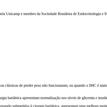
pela Unicamp e membro da Sociedade Brasileira de Endocrinologia e M
ivas clássicas de perder peso não funcionaram, ou quando o IMC é ma
urgia bariátrica apresentam normalização nos níveis de glicemia e insu
 quando submetidos à cirurgia bariátrica, apresentam uma melhora mui