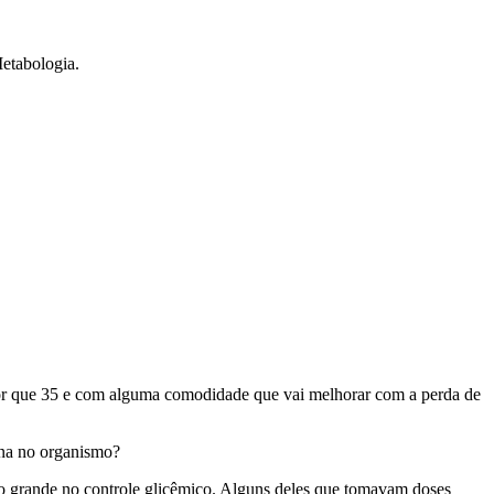
etabologia.
ior que 35 e com alguma comodidade que vai melhorar com a perda de
lina no organismo?
to grande no controle glicêmico. Alguns deles que tomavam doses