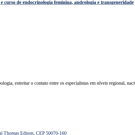
e curso de endocrinologia feminina, andrologia e transgeneridade
ia, estreitar o contato entre os especialistas em níveis regional, naci
ial Thomas Edison, CEP 50070-160