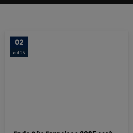
02
out 25