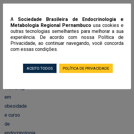
Notícias Recentes
A
Sociedade Brasileira de Endocrinologia e
Metabologia Regional Pernambuco
usa cookies e
outras tecnologias semelhantes para melhorar a sua
EndoRecife 2026 terá mais de 100
experiência. De acordo com nossa Política de
Privacidade, ao continuar navegando, você concorda
aulas, workshop em obesidade e curso
com essas condições.
de endocrinologia feminina, andrologia
e transgeneridade
ACEITO TODOS
POLÍTICA DE PRIVACIDADE
02/06/2026