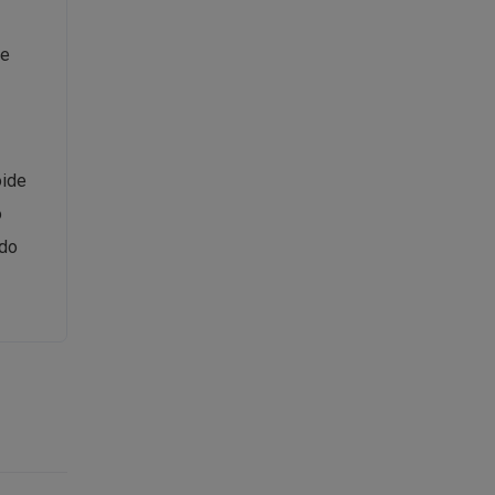
de
oide
o
 do