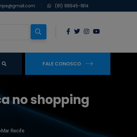
mpe@gmail.com
(81) 98945-1814
FALE CONOSCO
ca no shopping
oMar Recife