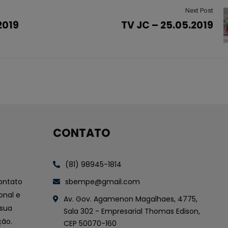
Next Post
2019
TV JC – 25.05.2019
CONTATO
(81) 98945-1814
contato
sbempe@gmail.com
onal e
Av. Gov. Agamenon Magalhaes, 4775,
 sua
Sala 302 - Empresarial Thomas Edison,
ção.
CEP 50070-160