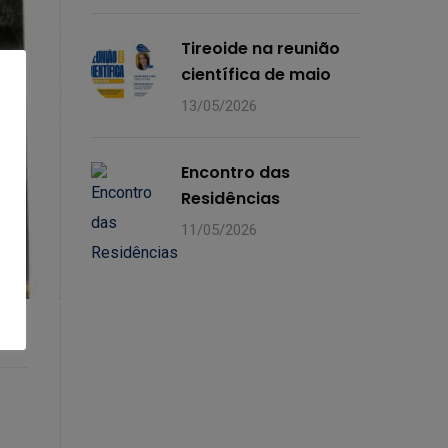
Tireoide na reunião
científica de maio
13/05/2026
Encontro das
Residências
11/05/2026
E