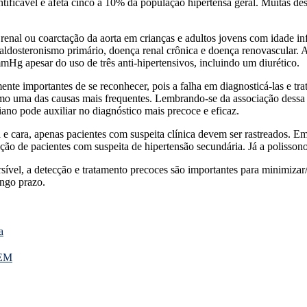
dentificável e afeta cinco a 10% da população hipertensa geral. Muitas d
nal ou coarctação da aorta em crianças e adultos jovens com idade inf
ldosteronismo primário, doença renal crônica e doença renovascular. 
mmHg apesar do uso de três anti-hipertensivos, incluindo um diurético.
 importantes de se reconhecer, pois a falha em diagnosticá-las e tratá
o uma das causas mais frequentes. Lembrando-se da associação dessa 
iano pode auxiliar no diagnóstico mais precoce e eficaz.
e cara, apenas pacientes com suspeita clínica devem ser rastreados. E
ão de pacientes com suspeita de hipertensão secundária. Já a polissono
sível, a detecção e tratamento precoces são importantes para minimizar
ongo prazo.
a
EEM