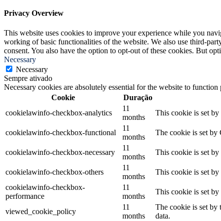
Privacy Overview
This website uses cookies to improve your experience while you navigat
working of basic functionalities of the website. We also use third-pa
consent. You also have the option to opt-out of these cookies. But op
Necessary
Necessary
Sempre ativado
Necessary cookies are absolutely essential for the website to function
Cookie
Duração
11
cookielawinfo-checkbox-analytics
This cookie is set b
months
11
cookielawinfo-checkbox-functional
The cookie is set by
months
11
cookielawinfo-checkbox-necessary
This cookie is set b
months
11
cookielawinfo-checkbox-others
This cookie is set b
months
cookielawinfo-checkbox-
11
This cookie is set b
performance
months
11
The cookie is set by
viewed_cookie_policy
months
data.