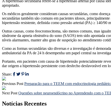
A hipertensão secundária refere-se à hipertensão arterial por causa i
apropriado.
Os médicos geralmente consideram causas secundárias, como doença re
secundárias também são comuns em pacientes idosos, principalmente a
hipertensão resistente, definida como pressão arterial (PA) ≥ 140/90 
Outras causas, como feocromocitoma, são menos comuns, mas igualmente
síndrome da apneia obstrutiva do sono (SAOS) tem sido apontada com
níveis alarmantes, manter alto grau de suspeição no atendimento cotid
Como as formas secundárias são diversas e a investigação é demorada 
ambulatorial da PA de 24 h desempenha um papel central na investigaç
Portanto, em pacientes com causa de hipertensão potencialmente rever
dar origem a hipertensão persistente com desfecho desfavorável em l
Share:
Previous Post
Preparação para o TEEM com endocrinologia pediátric
Next Post
Questões sobre neuroendócrino no Aprendendo com o T
Notícias Recentes