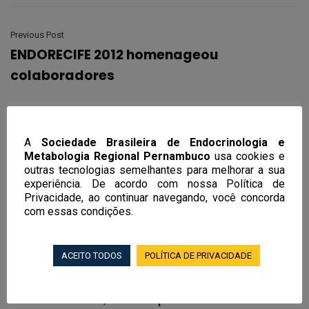
Previous Post
ENDORECIFE 2012 homenageou
colaboradores
Next Post
Dia Nacional de Combate ao
A
Sociedade Brasileira de Endocrinologia e
Diabetes
Metabologia Regional Pernambuco
usa cookies e
outras tecnologias semelhantes para melhorar a sua
experiência. De acordo com nossa Política de
Privacidade, ao continuar navegando, você concorda
com essas condições.
Notícias Recentes
ACEITO TODOS
POLÍTICA DE PRIVACIDADE
EndoRecife 2026 terá mais de 100
aulas, workshop em obesidade e curso