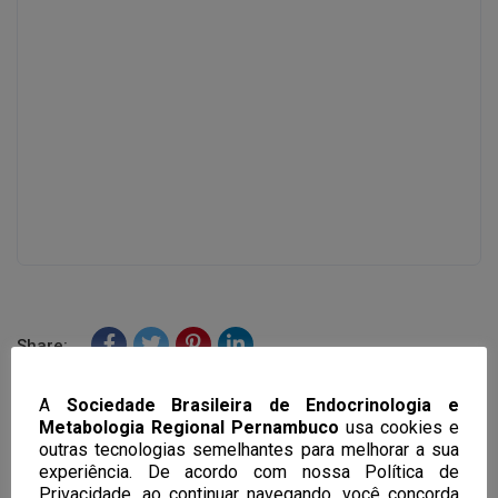
Share:
A
Sociedade Brasileira de Endocrinologia e
Metabologia Regional Pernambuco
usa cookies e
Previous Post
outras tecnologias semelhantes para melhorar a sua
Resumo da reunião 6ª científica
experiência. De acordo com nossa Política de
Privacidade, ao continuar navegando, você concorda