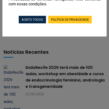
com essas condições.
Next Post
O sucesso do Endo São
ACEITO TODOS
POLÍTICA DE PRIVACIDADE
Francisco
Notícias Recentes
EndoRecife 2026 terá mais de 100
aulas, workshop em obesidade e curso
de endocrinologia feminina, andrologia
e transgeneridade
02/06/2026