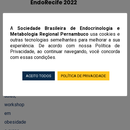
EndoRecife 2022
A
Sociedade Brasileira de Endocrinologia e
Metabologia Regional Pernambuco
usa cookies e
Notícias Recentes
outras tecnologias semelhantes para melhorar a sua
experiência. De acordo com nossa Política de
Privacidade, ao continuar navegando, você concorda
EndoRecife 2026 terá mais de 100
com essas condições.
aulas, workshop em obesidade e curso
de endocrinologia feminina, andrologia
ACEITO TODOS
POLÍTICA DE PRIVACIDADE
e transgeneridade
02/06/2026