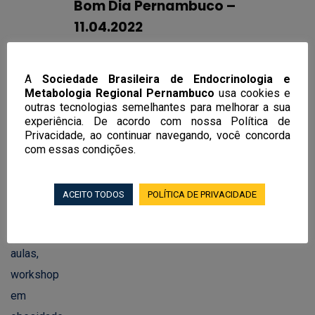
Bom Dia Pernambuco –
11.04.2022
A
Sociedade Brasileira de Endocrinologia e
Metabologia Regional Pernambuco
usa cookies e
outras tecnologias semelhantes para melhorar a sua
Notícias Recentes
experiência. De acordo com nossa Política de
Privacidade, ao continuar navegando, você concorda
com essas condições.
EndoRecife 2026 terá mais de 100
aulas, workshop em obesidade e curso
de endocrinologia feminina, andrologia
ACEITO TODOS
POLÍTICA DE PRIVACIDADE
e transgeneridade
02/06/2026