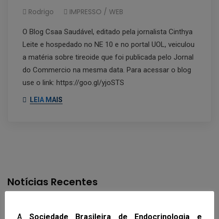
Rodrigo
IMPRESSO / WEB
O Blog Csaa Saudável, editado pela jornalista Cinthya
Leite e hospedado no NE 10 e no portal UOL, veiculou
a matéria sobre tireoide que foi publicada pelo Jornal
do Commercio na mesma data. Para acessar o blog
use o link: https://goo.gl/yjoSTS
LEIA MAIS
Notícias Recentes
EndoRecife 2026 terá mais de 100
A
Sociedade Brasileira de Endocrinologia e