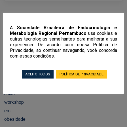
A
Sociedade Brasileira de Endocrinologia e
Metabologia Regional Pernambuco
usa cookies e
Notícias Recentes
outras tecnologias semelhantes para melhorar a sua
experiência. De acordo com nossa Política de
Privacidade, ao continuar navegando, você concorda
EndoRecife 2026 terá mais de 100
com essas condições.
aulas, workshop em obesidade e curso
de endocrinologia feminina, andrologia
ACEITO TODOS
POLÍTICA DE PRIVACIDADE
e transgeneridade
02/06/2026