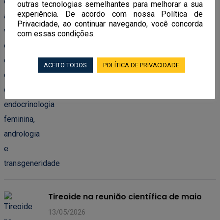
02/06/2026
outras tecnologias semelhantes para melhorar a sua
experiência. De acordo com nossa Política de
Privacidade, ao continuar navegando, você concorda
com essas condições.
ACEITO TODOS
POLÍTICA DE PRIVACIDADE
Tireoide na reunião científica de maio
13/05/2026