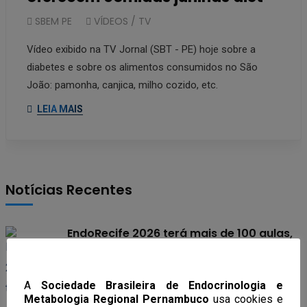
SBEM PE
VÍDEOS / TV
Vídeo exibido na TV Jornal (SBT - PE) hoje sobre a
diabetes e sobre os alimentos consumidos no São
João: pamonha, canjica, milho cozido, etc.
LEIA MAIS
Notícias Recentes
EndoRecife 2026 terá mais de 100 aulas,
workshop em obesidade e curso de
endocrinologia feminina, andrologia e
A
Sociedade Brasileira de Endocrinologia e
transgeneridade
Metabologia Regional Pernambuco
usa cookies e