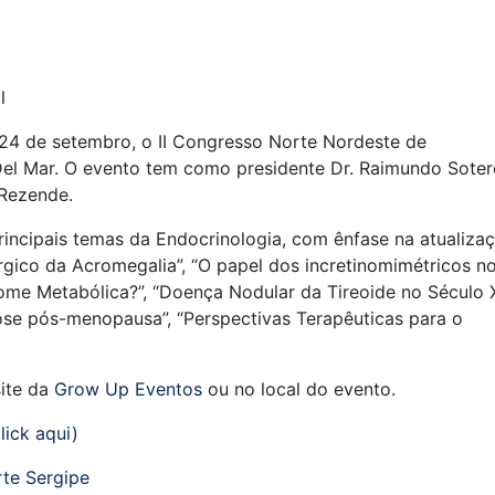
l
 24 de setembro, o II Congresso Norte Nordeste de
Del Mar. O evento tem como presidente Dr. Raimundo Soter
 Rezende.
rincipais temas da Endocrinologia, com ênfase na atualiza
ico da Acromegalia”, “O papel dos incretinomimétricos n
ome Metabólica?”, “Doença Nodular da Tireoide no Século X
rose pós-menopausa”, “Perspectivas Terapêuticas para o
site da
Grow Up Eventos
ou no local do evento.
click aqui)
rte
Sergipe