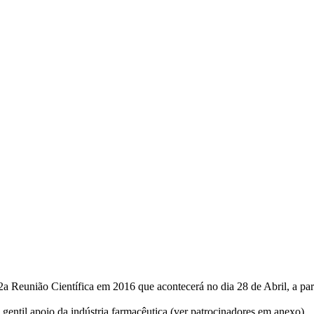
a Reunião Científica em 2016 que acontecerá no dia 28 de Abril, a pa
entil apoio da indústria farmacêutica (ver patrocinadores em anexo).