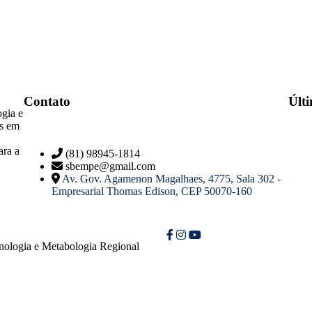
Contato
Últ
gia e
as em
ara a
(81) 98945-1814
sbempe@gmail.com
Av. Gov. Agamenon Magalhaes, 4775, Sala 302 -
Empresarial Thomas Edison, CEP 50070-160
inologia e Metabologia Regional