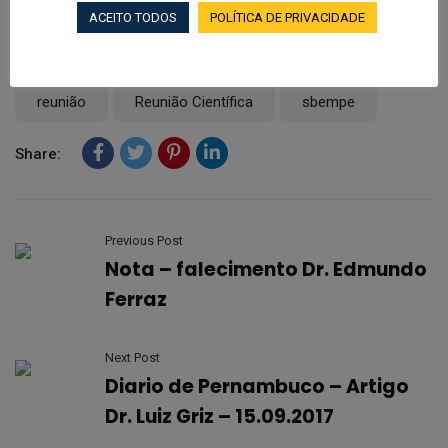
ACEITO TODOS
POLÍTICA DE PRIVACIDADE
Tags:
EASD
EASD 2017
highlights
reunião
Reunião Científica
sbempe
Share:
Previous Post
Nota – falecimento Dr. Edmundo
Ferraz
Next Post
Diario de Pernambuco – Artigo
Dr. Luiz Griz – 15.09.2017