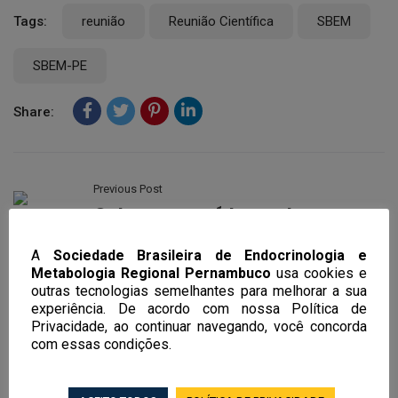
Tags:
reunião
Reunião Científica
SBEM
SBEM-PE
Share:
Previous Post
Osteoporose é tema de
encontro científico
A
Sociedade Brasileira de Endocrinologia e
Metabologia Regional Pernambuco
usa cookies e
outras tecnologias semelhantes para melhorar a sua
Next Post
experiência. De acordo com nossa Política de
Diario de Pernambuco –
Privacidade, ao continuar navegando, você concorda
01.02.2018
com essas condições.