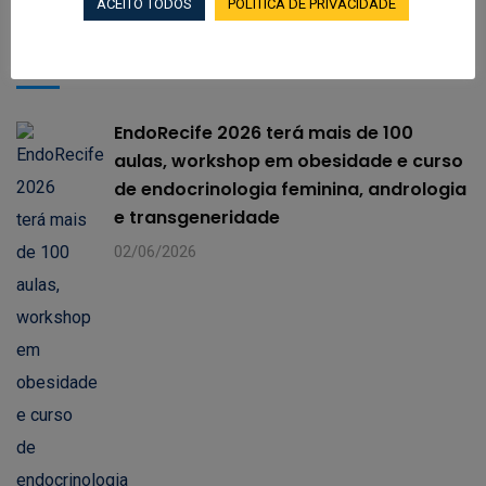
ACEITO TODOS
POLÍTICA DE PRIVACIDADE
Notícias Recentes
EndoRecife 2026 terá mais de 100
aulas, workshop em obesidade e curso
de endocrinologia feminina, andrologia
e transgeneridade
02/06/2026