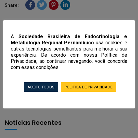
Share:
Previous Post
A
Sociedade Brasileira de Endocrinologia e
Testosterona oral: livre de
Metabologia Regional Pernambuco
usa cookies e
riscos?
outras tecnologias semelhantes para melhorar a sua
experiência. De acordo com nossa Política de
Privacidade, ao continuar navegando, você concorda
com essas condições.
Next Post
Jornal do Commercio –
08.09.2021
ACEITO TODOS
POLÍTICA DE PRIVACIDADE
Notícias Recentes