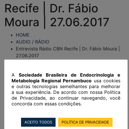
Recife | Dr. Fábio
Moura | 27.06.2017
HOME
AUDIO / RÁDIO
Entrevista Rádio CBN Recife | Dr. Fábio Moura |
27.06.2017
A
Sociedade Brasileira de Endocrinologia e
Metabologia Regional Pernambuco
usa cookies
e outras tecnologias semelhantes para melhorar
a sua experiência. De acordo com nossa Política
de Privacidade, ao continuar navegando, você
concorda com essas condições.
AUDIO / RÁDIO
28/06/2017
ACEITO TODOS
POLÍTICA DE PRIVACIDADE
Rodrigo