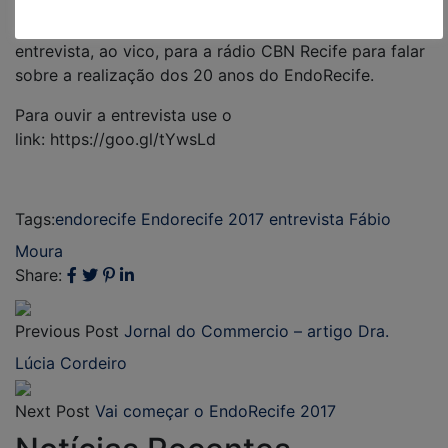
O presidente da SBEM-PE, Dr. Fábio Moura, concedeu
entrevista, ao vico, para a rádio CBN Recife para falar
sobre a realização dos 20 anos do EndoRecife.
Para ouvir a entrevista use o
link: https://goo.gl/tYwsLd
Tags:
endorecife
Endorecife 2017
entrevista
Fábio
Moura
Share:
Previous Post
Jornal do Commercio – artigo Dra.
Lúcia Cordeiro
Next Post
Vai começar o EndoRecife 2017