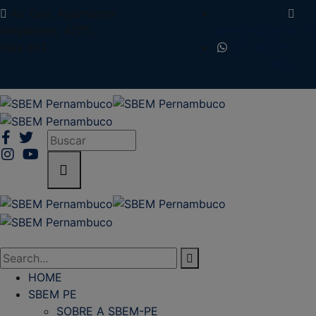
Av. Gov. Agamenon
Magalhaes, 4775,
sbempe@gmail.c
Sala 302
(81) 98945-
1814
HOME
SBEM PE
SOBRE A SBEM-PE