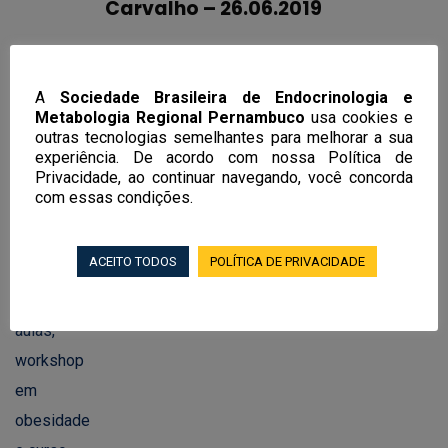
Carvalho – 26.06.2019
A
Sociedade Brasileira de Endocrinologia e
Metabologia Regional Pernambuco
usa cookies e
Notícias Recentes
outras tecnologias semelhantes para melhorar a sua
experiência. De acordo com nossa Política de
Privacidade, ao continuar navegando, você concorda
EndoRecife 2026 terá mais de 100
com essas condições.
aulas, workshop em obesidade e curso
de endocrinologia feminina, andrologia
ACEITO TODOS
POLÍTICA DE PRIVACIDADE
e transgeneridade
02/06/2026