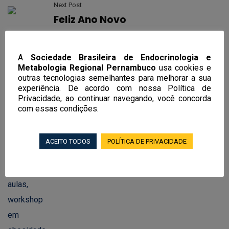
Next Post
Feliz Ano Novo
A
Sociedade Brasileira de Endocrinologia e
Metabologia Regional Pernambuco
usa cookies e
outras tecnologias semelhantes para melhorar a sua
Notícias Recentes
experiência. De acordo com nossa Política de
Privacidade, ao continuar navegando, você concorda
com essas condições.
EndoRecife 2026 terá mais de 100
aulas, workshop em obesidade e curso
de endocrinologia feminina, andrologia
ACEITO TODOS
POLÍTICA DE PRIVACIDADE
e transgeneridade
02/06/2026