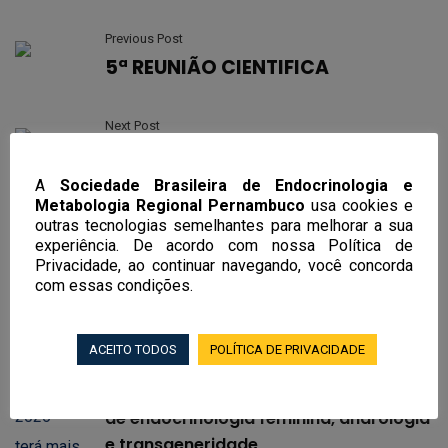
Previous Post
5ª REUNIÃO CIENTIFICA
Next Post
Estudo ACE apresentado no
EASD
A
Sociedade Brasileira de Endocrinologia e
Metabologia Regional Pernambuco
usa cookies e
outras tecnologias semelhantes para melhorar a sua
experiência. De acordo com nossa Política de
Privacidade, ao continuar navegando, você concorda
com essas condições.
Notícias Recentes
ACEITO TODOS
POLÍTICA DE PRIVACIDADE
EndoRecife 2026 terá mais de 100
aulas, workshop em obesidade e curso
de endocrinologia feminina, andrologia
e transgeneridade