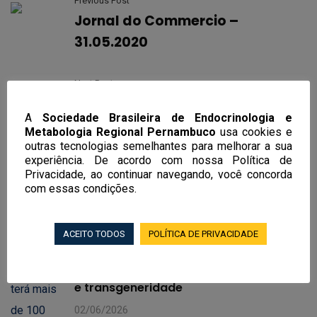
Previous Post
Jornal do Commercio –
31.05.2020
Next Post
Nova data do EndoRecife 2020
A
Sociedade Brasileira de Endocrinologia e
Metabologia Regional Pernambuco
usa cookies e
outras tecnologias semelhantes para melhorar a sua
experiência. De acordo com nossa Política de
Privacidade, ao continuar navegando, você concorda
Notícias Recentes
com essas condições.
EndoRecife 2026 terá mais de 100
ACEITO TODOS
POLÍTICA DE PRIVACIDADE
aulas, workshop em obesidade e curso
de endocrinologia feminina, andrologia
e transgeneridade
02/06/2026