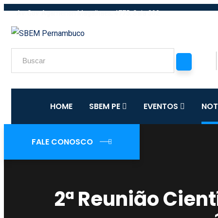
Av. Gov. Agamenon Magalhaes, 4775, Sala 302
HOME
SBEM PE
EVENTOS
NOT
FALE CONOSCO
2ª Reunião Cient