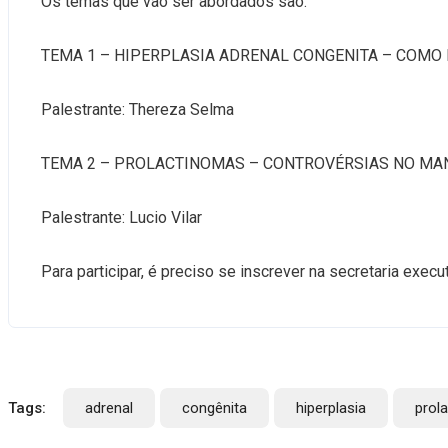
Os temas que vão ser abordados são:
TEMA 1 – HIPERPLASIA ADRENAL CONGENITA – COMO 
Palestrante: Thereza Selma
TEMA 2 – PROLACTINOMAS – CONTROVÉRSIAS NO MAN
Palestrante: Lucio Vilar
Para participar, é preciso se inscrever na secretaria ex
Tags:
adrenal
congênita
hiperplasia
prol