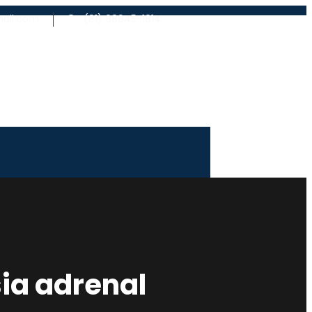
ail.com
(81) 98945-1814
sia adrenal