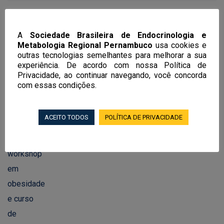
Notícias Recentes
A
Sociedade Brasileira de Endocrinologia e
Metabologia Regional Pernambuco
usa cookies e
outras tecnologias semelhantes para melhorar a sua
experiência. De acordo com nossa Política de
EndoRecife 2026 terá mais de 100
Privacidade, ao continuar navegando, você concorda
aulas, workshop em obesidade e curso
com essas condições.
de endocrinologia feminina, andrologia
e transgeneridade
ACEITO TODOS
POLÍTICA DE PRIVACIDADE
02/06/2026